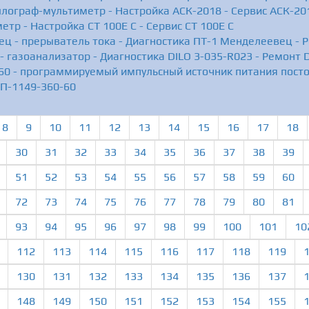
ллограф-мультиметр - Настройка АСК-2018 - Сервис АСК-20
етр - Настройка СТ 100Е С - Сервис СТ 100Е С
ц - прерыватель тока - Диагностика ПТ-1 Менделеевец -
- газоанализатор - Диагностика DILO 3-035-R023 - Ремонт 
0 - программируемый импульсный источник питания постоя
П-1149-360-60
8
9
10
11
12
13
14
15
16
17
18
30
31
32
33
34
35
36
37
38
39
51
52
53
54
55
56
57
58
59
60
72
73
74
75
76
77
78
79
80
81
93
94
95
96
97
98
99
100
101
10
112
113
114
115
116
117
118
119
130
131
132
133
134
135
136
137
148
149
150
151
152
153
154
155