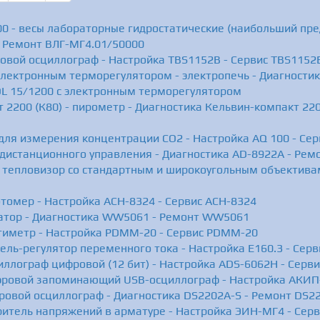
0 - весы лабораторные гидростатические (наибольший пре
- Ремонт ВЛГ-МГ4.01/50000
овой осциллограф - Настройка TBS1152B - Сервис TBS1152
электронным терморегулятором - электропечь - Диагности
L 15/1200 с электронным терморегулятором
2200 (К80) - пирометр - Диагностика Кельвин-компакт 220
для измерения концентрации СО2 - Настройка AQ 100 - Сер
 дистанционного управления - Диагностика AD-8922A - Рем
- тепловизор со стандартным и широкоугольным объективам
томер - Настройка АСН-8324 - Сервис АСН-8324
атор - Диагностика WW5061 - Ремонт WW5061
тиметр - Настройка PDMM-20 - Сервис PDMM-20
ель-регулятор переменного тока - Настройка Е160.3 - Серв
иллограф цифровой (12 бит) - Настройка ADS-6062H - Серв
фровой запоминающий USB-осциллограф - Настройка АКИП-
ровой осциллограф - Диагностика DS2202A-S - Ремонт DS2
итель напряжений в арматуре - Настройка ЭИН-МГ4 - Сер