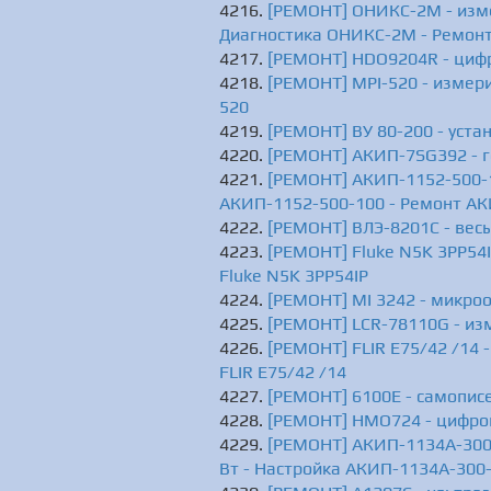
[РЕМОНТ] ОНИКС-2М - изме
Диагностика ОНИКС-2М - Ремон
[РЕМОНТ] HDO9204R - циф
[РЕМОНТ] MPI-520 - измери
520
[РЕМОНТ] ВУ 80-200 - уста
[РЕМОНТ] АКИП-7SG392 - г
[РЕМОНТ] АКИП-1152-500-1
АКИП-1152-500-100 - Ремонт АК
[РЕМОНТ] ВЛЭ-8201С - вес
[РЕМОНТ] Fluke N5K 3PP54I
Fluke N5K 3PP54IP
[РЕМОНТ] MI 3242 - микроо
[РЕМОНТ] LCR-78110G - из
[РЕМОНТ] FLIR E75/42 /14 
FLIR E75/42 /14
[РЕМОНТ] 6100E - самописе
[РЕМОНТ] HMO724 - цифро
[РЕМОНТ] АКИП-1134А-300-
Вт - Настройка АКИП-1134А-300-