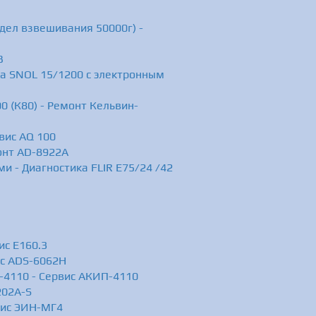
дел взвешивания 50000г) -
B
ка SNOL 15/1200 с электронным
0 (К80) - Ремонт Кельвин-
вис AQ 100
онт AD-8922A
и - Диагностика FLIR E75/24 /42
ис Е160.3
ис ADS-6062H
4110 - Сервис АКИП-4110
202A-S
вис ЭИН-МГ4