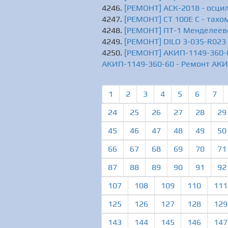
[РЕМОНТ] АСК-2018 - осци
[РЕМОНТ] СТ 100Е С - тахом
[РЕМОНТ] ПТ-1 Менделееве
[РЕМОНТ] DILO 3-035-R023 
[РЕМОНТ] АКИП-1149-360-6
АКИП-1149-360-60 - Ремонт АКИ
1
2
3
4
5
6
7
24
25
26
27
28
29
45
46
47
48
49
50
66
67
68
69
70
71
87
88
89
90
91
92
107
108
109
110
111
125
126
127
128
129
143
144
145
146
147