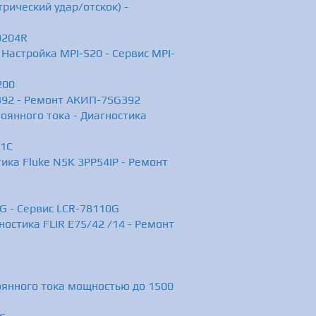
ический удар/отскок) -
9204R
Настройка MPI-520 - Сервис MPI-
200
392 - Ремонт АКИП-7SG392
янного тока - Диагностика
01С
ика Fluke N5K 3PP54IP - Ремонт
G - Сервис LCR-78110G
ностика FLIR E75/42 /14 - Ремонт
оянного тока мощностью до 1500