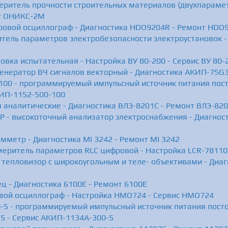
ритель прочности строительных материалов (двухпараметр
т ОНИКС-2М
ровой осциллограф - Диагностика HDO9204R - Ремонт HDO
тель параметров электробезопасности электроустановок - 
новка испытательная - Настройка ВУ 80-200 - Сервис ВУ 80-
енератор ВЧ сигналов векторный - Диагностика АКИП-7SG
00 - программируемый импульсный источник питания посто
ИП-1152-500-100
ы аналитические - Диагностика ВЛЭ-8201С - Ремонт ВЛЭ-82
P - высокоточный анализатор электроснабжения - Диагност
мметр - Диагностика MI 3242 - Ремонт MI 3242
меритель параметров RLC цифровой - Настройка LCR-78110
- тепловизор с широкоугольным и теле- объективами - Диаг
ц - Диагностика 6100E - Ремонт 6100E
вой осциллограф - Настройка HMO724 - Сервис HMO724
5 - программируемый импульсный источник питания пост
5 - Сервис АКИП-1134А-300-5