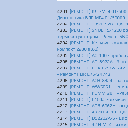
[РЕМОНТ] ВЛГ-МГ4.01/5000
Диагностика ВЛГ-МГ4.01/50000 
[РЕМОНТ] TBS1152B - цифр
[РЕМОНТ] SNOL 15/1200 с 
терморегулятором - Ремонт SNO
[РЕМОНТ] Кельвин-компакт 
компакт 2200 (К80)
[РЕМОНТ] AQ 100 - прибор 
[РЕМОНТ] AD-8922A - блок
[РЕМОНТ] FLIR E75/24 /42 
- Ремонт FLIR E75/24 /42
[РЕМОНТ] АСН-8324 - часто
[РЕМОНТ] WW5061 - генер
[РЕМОНТ] PDMM-20 - муль
[РЕМОНТ] Е160.3 - измерит
[РЕМОНТ] ADS-6062H - осц
[РЕМОНТ] АКИП-4110 - ци
[РЕМОНТ] DS2202A-S - циф
[РЕМОНТ] ЭИН-МГ4 - измер