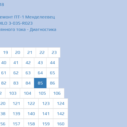
18
 Ремонт ПТ-1 Менделеевец
DILO 3-035-R023
нного тока - Диагностика
19
20
21
22
23
40
41
42
43
44
61
62
63
64
65
(current)
82
83
84
85
86
2
103
104
105
106
120
121
122
123
124
138
139
140
141
142
156
157
158
159
160