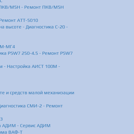
С
 ПКВ/М5Н - Ремонт ПКВ/М5Н
 Ремонт АТТ-5010
а высоте - Диагностика С-20 -
ТМ-МГ4
ика PSW7 250-4.5 - Ремонт PSW7
м - Настройка АИСТ 100М -
оте и средств малой механизации
 Диагностика СМИ-2 - Ремонт
03
а АДИМ - Сервис АДИМ
рма ВАФ-Т