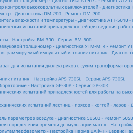
звуковой толщиномер - Диагностика А1207С - Ремонт А1207
ор контроля высоковольтных выключателей - Диагностика
метр - Диагностика DM-200 - Ремонт DM-200
ритель влажности и температуры - Диагностика АТТ-5010 -
анических испытаний принадлежностей для ведения работ н
есы - Настройка BM-300 - Сервис BM-300
азвуковой толщиномер - Диагностика УТМ-МГ4 - Ремонт У
программируемый импульсный источник питания - Диагност
арат для испытания диэлектриков с сухим трансформаторо
чник питания - Настройка APS-7305L - Сервис APS-7305L
бораторные - Настройка GP-30К - Сервис GP-30К
ханических испытаний принадлежностей для работы на выс
ханических испытаний лестниц - поясов - когтей - лазов -
ель параметров воздуха - Диагностика 50503 - Ремонт 505
для определения времени деэмульсации масел - Настройк
ольтамперфазометр - Настройка Парма ВАФ-Т - Сервис Па