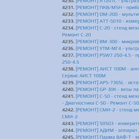
[РЕМОНТ] А1207С - ультра
[РЕМОНТ] ПКВ/М5Н - приб
[РЕМОНТ] DM-200 - мульти
[РЕМОНТ] АТТ-5010 - изме
[РЕМОНТ] С-20 - стенд мех
Ремонт С-20
[РЕМОНТ] BM-300 - микров
[РЕМОНТ] УТМ-МГ4 - ультр
[РЕМОНТ] PSW7 250-4.5 - 
250-4.5
[РЕМОНТ] АИСТ 100М - апп
Сервис АИСТ 100М
[РЕМОНТ] APS-7305L - исто
[РЕМОНТ] GP-30К - весы ла
[РЕМОНТ] С-50 - стенд ме
- Диагностика С-50 - Ремонт С-50
[РЕМОНТ] СМИ-2 - cтенд ме
СМИ-2
[РЕМОНТ] 50503 - измерит
[РЕМОНТ] АДИМ - аппарат 
[РЕМОНТ] Парма ВАФ-Т - в