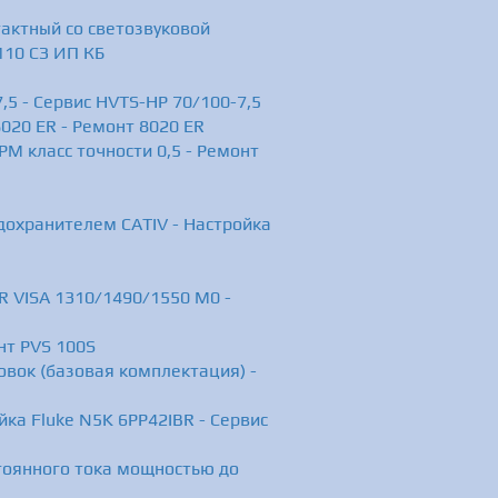
актный со светозвуковой
110 СЗ ИП КБ
,5 - Сервис HVTS-HP 70/100-7,5
020 ER - Ремонт 8020 ER
М класс точности 0,5 - Ремонт
дохранителем САТIV - Настройка
R VISA 1310/1490/1550 M0 -
нт PVS 100S
вок (базовая комплектация) -
ка Fluke N5K 6PP42IBR - Сервис
тоянного тока мощностью до