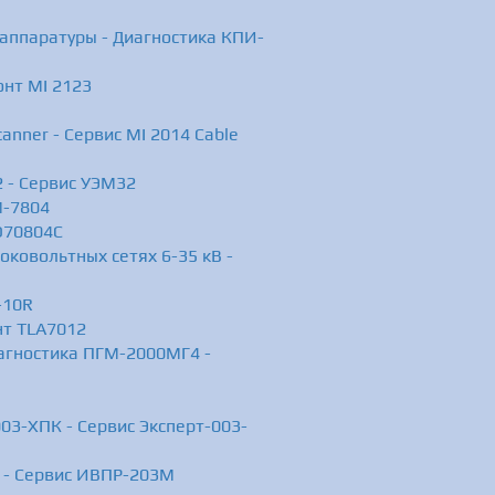
аппаратуры - Диагностика КПИ-
онт MI 2123
anner - Сервис MI 2014 Cable
 - Сервис УЭМ32
M-7804
O70804C
ковольтных сетях 6-35 кВ -
-10R
нт TLA7012
агностика ПГМ-2000МГ4 -
03-ХПК - Сервис Эксперт-003-
 - Сервис ИВПР-203М