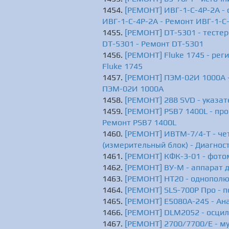
[РЕМОНТ] ИВГ-1-С-4Р-2А -
ИВГ-1-С-4Р-2А - Ремонт ИВГ-1-С
[РЕМОНТ] DT-5301 - тестер
DT-5301 - Ремонт DT-5301
[РЕМОНТ] Fluke 1745 - рег
Fluke 1745
[РЕМОНТ] ПЭМ-02И 1000А -
ПЭМ-02И 1000А
[РЕМОНТ] 288 SVD - указат
[РЕМОНТ] PSB7 1400L - пр
Ремонт PSB7 1400L
[РЕМОНТ] ИВТМ-7/4-T - че
(измерительный блок) - Диагнос
[РЕМОНТ] КФК-3-01 - фотом
[РЕМОНТ] ВУ-М - аппарат д
[РЕМОНТ] HT20 - однополю
[РЕМОНТ] SLS-700P Про - п
[РЕМОНТ] E5080A-245 - Ан
[РЕМОНТ] DLM2052 - осцил
[РЕМОНТ] 2700/7700/E - м