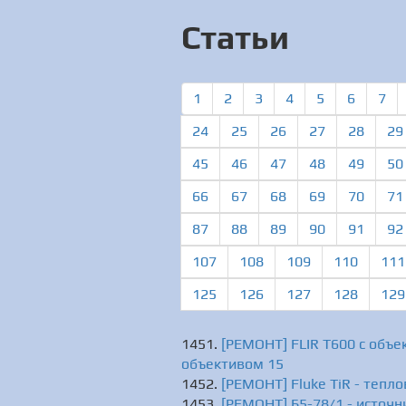
Статьи
1
2
3
4
5
6
7
24
25
26
27
28
29
45
46
47
48
49
50
66
67
68
69
70
71
87
88
89
90
91
92
107
108
109
110
111
125
126
127
128
129
[РЕМОНТ] FLIR T600 c объек
объективом 15
[РЕМОНТ] Fluke TiR - теплов
[РЕМОНТ] Б5-78/1 - источн