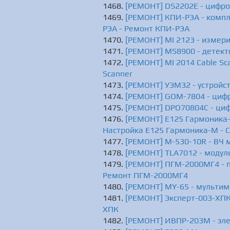
[РЕМОНТ] DS2202E - цифро
[РЕМОНТ] КПИ-РЭА - компл
РЭА - Ремонт КПИ-РЭА
[РЕМОНТ] MI 2123 - измери
[РЕМОНТ] MS8900 - детект
[РЕМОНТ] MI 2014 Cable Sca
Scanner
[РЕМОНТ] УЭМ32 - устройс
[РЕМОНТ] GOM-7804 - циф
[РЕМОНТ] DPO70804C - циф
[РЕМОНТ] Е125 Гармоника-М
Настройка Е125 Гармоника-М - 
[РЕМОНТ] M-530-10R - BЧ 
[РЕМОНТ] TLA7012 - модул
[РЕМОНТ] ПГМ-2000МГ4 - п
Ремонт ПГМ-2000МГ4
[РЕМОНТ] MY-65 - мультим
[РЕМОНТ] Эксперт-003-ХПК
ХПК
[РЕМОНТ] ИВПР-203М - эл