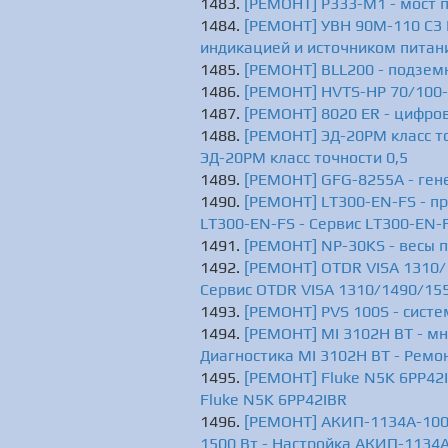
[РЕМОНТ] Р333-М1 - мост п
[РЕМОНТ] УВН 90М-110 СЗ 
индикацией и источником питани
[РЕМОНТ] BLL200 - подземн
[РЕМОНТ] HVTS-HP 70/100-7
[РЕМОНТ] 8020 ER - цифро
[РЕМОНТ] ЭД-20РМ класс то
ЭД-20РМ класс точности 0,5
[РЕМОНТ] GFG-8255A - ген
[РЕМОНТ] LT300-EN-FS - п
LT300-EN-FS - Сервис LT300-EN-
[РЕМОНТ] NP-30KS - весы 
[РЕМОНТ] OTDR VISA 1310/
Сервис OTDR VISA 1310/1490/15
[РЕМОНТ] PVS 100S - систе
[РЕМОНТ] MI 3102H BT - м
Диагностика MI 3102H BT - Ремо
[РЕМОНТ] Fluke N5K 6PP42I
Fluke N5K 6PP42IBR
[РЕМОНТ] АКИП-1134А-100-
1500 Вт - Настройка АКИП-1134А