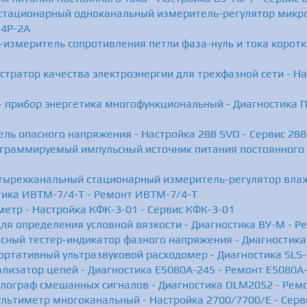
 стационарный одноканальный измеритель-регулятор микро
-4Р-2А
-измеритель сопротивления петли фаза-нуль и тока коротк
истратор качества электроэнергии для трехфазной сети - На
 прибор энергетика многофункциональный - Диагностика 
ель опасного напряжения - Настройка 288 SVD - Сервис 28
ограммируемый импульсный источник питания постоянного т
тырехканальный стационарный измеритель-регулятор вла
тика ИВТМ-7/4-T - Ремонт ИВТМ-7/4-T
етр - Настройка КФК-3-01 - Сервис КФК-3-01
ля определения условной вязкости - Диагностика ВУ-М - Р
сный тестер-индикатор фазного напряжения - Диагностика
ортативный ультразвуковой расходомер - Диагностика SLS-
ализатор цепей - Диагностика E5080A-245 - Ремонт E5080A
лограф смешанных сигналов - Диагностика DLM2052 - Рем
ультиметр многоканальный - Настройка 2700/7700/E - Серв