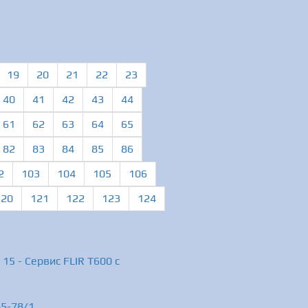
19
20
21
22
23
40
41
42
43
44
61
62
63
64
65
82
83
84
85
86
2
103
104
105
106
120
121
122
123
124
15 - Сервис FLIR T600 c
Б5-78/1