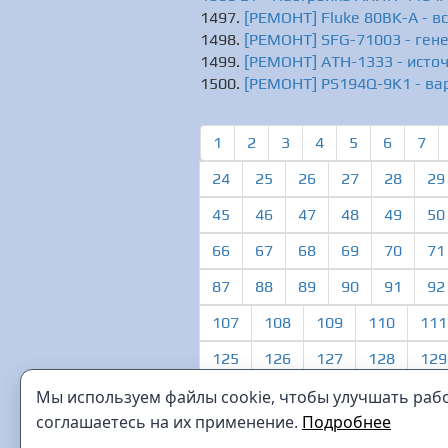
[РЕМОНТ] Fluke 80BK-A - в
[РЕМОНТ] SFG-71003 - гене
[РЕМОНТ] АТН-1333 - источ
[РЕМОНТ] PS194Q-9K1 - вар
1
2
3
4
5
6
7
24
25
26
27
28
29
45
46
47
48
49
50
66
67
68
69
70
71
87
88
89
90
91
92
107
108
109
110
111
125
126
127
128
129
Мы используем файлы cookie, чтобы улучшать работ
соглашаетесь на их применение.
Подробнее