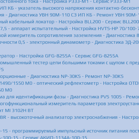
остоянного тока - Настройка Р333-М1 - Сервис Р333-М1
ИП КБ - указатель высокого напряжения контактно-бесконт
я - Диагностика УВН 90М-110 СЗ ИП КБ - Ремонт УВН 90М-
ый кабельный локатор - Настройка BLL200 - Сервис BLL200
,5 - аппарат испытательный - Настройка HVTS-HP 70/100-7
вой измеритель сопротивления заземления - Диагностика 8
чности 0,5 - электронный динамометр - Диагностика ЭД-20Р
ератор - Настройка GFG-8255A - Сервис GFG-8255A
ромышленный тестер цепи большими токами с щупом с пре
FS
порционные - Диагностика NP-30KS - Ремонт NP-30KS
1490/1550 M0 - оптический рефлектометр - Настройка OTD
50 M0
ма для идентификации фазы - Диагностика PVS 100S - Ремо
ногофункциональный измеритель параметров электроустано
нт MI 3102H BT
BR - высокоточный анализатор электроснабжения - Настрой
15 - программируемый импульсный источник питания пос
-100-15 - Сервис АКИП-1134А-100-15