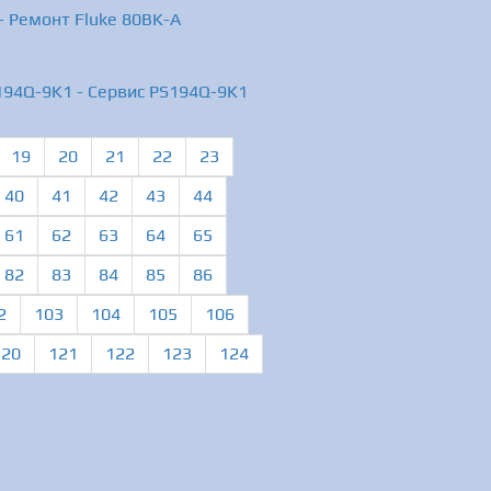
- Ремонт Fluke 80BK-A
S194Q-9K1 - Сервис PS194Q-9K1
19
20
21
22
23
40
41
42
43
44
61
62
63
64
65
82
83
84
85
86
2
103
104
105
106
120
121
122
123
124