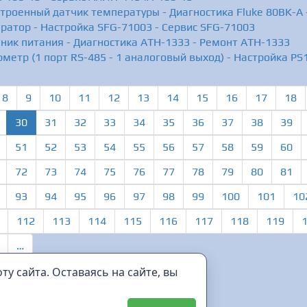
строенный датчик температуры - Диагностика Fluke 80BK-A 
ратор - Настройка SFG-71003 - Сервис SFG-71003
ник питания - Диагностика АТН-1333 - Ремонт АТН-1333
метр (1 порт RS-485 - 1 аналоговый выход) - Настройка P
8
9
10
11
12
13
14
15
16
17
18
(current)
30
31
32
33
34
35
36
37
38
39
51
52
53
54
55
56
57
58
59
60
72
73
74
75
76
77
78
79
80
81
93
94
95
96
97
98
99
100
101
10
112
113
114
115
116
117
118
119
…
у сайта. Оставаясь на сайте, вы