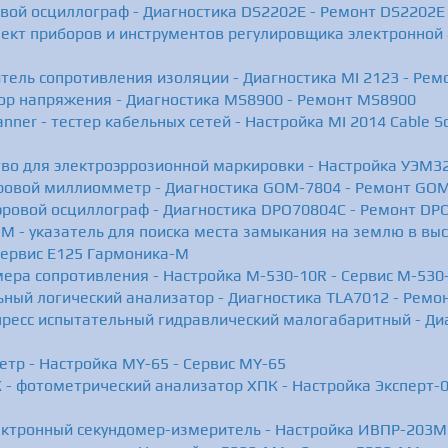
вой осциллограф - Диагностика DS2202E - Ремонт DS2202E
ект приборов и инструментов регулировщика электронной 
тель сопротивления изоляции - Диагностика MI 2123 - Рем
ор напряжения - Диагностика MS8900 - Ремонт MS8900
nner - тестер кабельных сетей - Настройка MI 2014 Cable Sc
тво для электроэррозионной маркировки - Настройка УЭМ32
ровой миллиомметр - Диагностика GOM-7804 - Ремонт GO
ровой осциллограф - Диагностика DPO70804C - Ремонт DP
 - указатель для поиска места замыкания на землю в высо
Сервис Е125 Гармоника-М
мера сопротивления - Настройка M-530-10R - Сервис M-530
ьный логический анализатор - Диагностика TLA7012 - Ремо
ресс испытательный гидравлический малогабаритный - Ди
етр - Настройка MY-65 - Сервис MY-65
 - фотометрический анализатор ХПК - Настройка Эксперт-0
ектронный секундомер-измеритель - Настройка ИВПР-203М