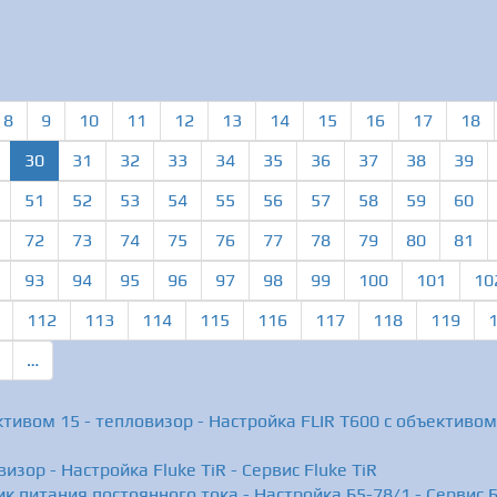
8
9
10
11
12
13
14
15
16
17
18
(current)
30
31
32
33
34
35
36
37
38
39
51
52
53
54
55
56
57
58
59
60
72
73
74
75
76
77
78
79
80
81
93
94
95
96
97
98
99
100
101
10
112
113
114
115
116
117
118
119
…
тивом 15 - тепловизор - Настройка FLIR T600 c объективом 
изор - Настройка Fluke TiR - Сервис Fluke TiR
ик питания постоянного тока - Настройка Б5-78/1 - Сервис 