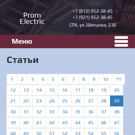
+7 (812) 952-38-45
Prom
+7 (921) 952-38-45
Electric
СПб, ул. Швецова, 23Б
Меню
Статьи
1
2
3
4
5
6
7
8
9
10
11
12
13
14
15
16
17
18
19
20
(curren
21
22
23
24
25
26
27
28
29
30
31
32
33
34
35
36
37
38
39
40
41
42
43
44
45
46
47
48
49
50
51
52
53
54
55
56