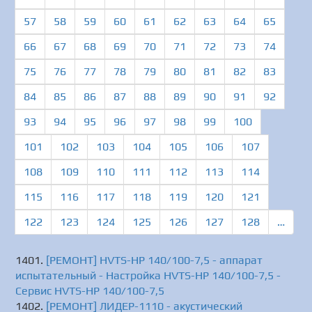
57
58
59
60
61
62
63
64
65
66
67
68
69
70
71
72
73
74
75
76
77
78
79
80
81
82
83
84
85
86
87
88
89
90
91
92
93
94
95
96
97
98
99
100
101
102
103
104
105
106
107
108
109
110
111
112
113
114
115
116
117
118
119
120
121
122
123
124
125
126
127
128
…
[РЕМОНТ] HVTS-HP 140/100-7,5 - аппарат
испытательный - Настройка HVTS-HP 140/100-7,5 -
Сервис HVTS-HP 140/100-7,5
[РЕМОНТ] ЛИДЕР-1110 - акустический