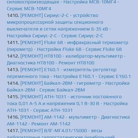
силовоспроизводящая - Настройка МСВ-10МГ4 -
Сервис МСВ-10МГ4
[РЕМОНТ] Сириус-2-С - устройство
микропроцессорной защиты секционного
выключателя в сетях напряжением 6-35 кВ -
Настройка Сириус-2-С - Сервис Сириус-2-С
[РЕМОНТ] Fluke 68 - инфракрасный термометр
(пирометр) - Настройка Fluke 68 - Сервис Fluke 68
[РЕМОНТ] HT8100 - калибратор-мультиметр -
Диагностика HT8100 - Ремонт HT8100
[РЕМОНТ] Е160.1 - измеритель-регулятор
переменного тока - Настройка Е160.1 - Сервис Е160.1
[РЕМОНТ] Байкал-2ВМ - гигрометр - Настройка
Байкал-2ВМ - Сервис Байкал-2ВМ
[РЕМОНТ] АТН-1031 - источник постоянного
тока 0,01 А-5 А и напряжения 0,1 В-30 В - Настройка
АТН-1031 - Сервис АТН-1031
[РЕМОНТ] АМ-1142 - мультиметр - Диагностика
АМ-1142 - Ремонт АМ-1142
[РЕМОНТ] ВЛГ-МГ4.01/15000 - весы
лабораторные гидростатические (наибольший