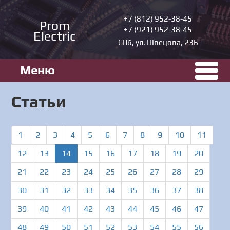
+7 (812) 952-38-45
Prom
+7 (921) 952-38-45
Electric
СПб, ул. Швецова, 23Б
Меню
Статьи
1
2
3
4
5
6
7
8
9
10
11
(current)
12
13
14
15
16
17
18
19
20
21
22
23
24
25
26
27
28
29
30
31
32
33
34
35
36
37
38
39
40
41
42
43
44
45
46
47
48
49
50
51
52
53
54
55
56