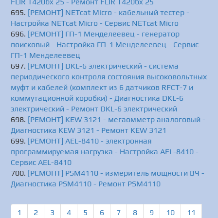
FLIR T420bx 25 - Ремонт FLIR T420bx 25
[РЕМОНТ] NETcat Micro - кабельный тестер -
Настройка NETcat Micro - Сервис NETcat Micro
[РЕМОНТ] ГП-1 Менделеевец - генератор
поисковый - Настройка ГП-1 Менделеевец - Сервис
ГП-1 Менделеевец
[РЕМОНТ] DKL-6 электрический - система
периодического контроля состояния высоковольтных
муфт и кабелей (комплект из 6 датчиков RFCT-7 и
коммутационной коробки) - Диагностика DKL-6
электрический - Ремонт DKL-6 электрический
[РЕМОНТ] KEW 3121 - мегаомметр аналоговый -
Диагностика KEW 3121 - Ремонт KEW 3121
[РЕМОНТ] AEL-8410 - электронная
программируемая нагрузка - Настройка AEL-8410 -
Сервис AEL-8410
[РЕМОНТ] PSM4110 - измеритель мощности ВЧ -
Диагностика PSM4110 - Ремонт PSM4110
1
2
3
4
5
6
7
8
9
10
11