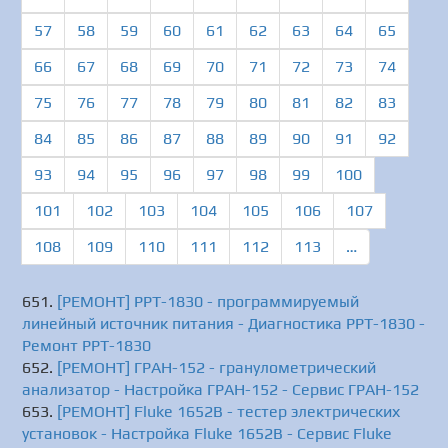
57
58
59
60
61
62
63
64
65
66
67
68
69
70
71
72
73
74
75
76
77
78
79
80
81
82
83
84
85
86
87
88
89
90
91
92
93
94
95
96
97
98
99
100
101
102
103
104
105
106
107
108
109
110
111
112
113
…
[РЕМОНТ] PPT-1830 - программируемый
линейный источник питания - Диагностика PPT-1830 -
Ремонт PPT-1830
[РЕМОНТ] ГРАН-152 - гранулометрический
анализатор - Настройка ГРАН-152 - Сервис ГРАН-152
[РЕМОНТ] Fluke 1652B - тестер электрических
установок - Настройка Fluke 1652B - Сервис Fluke