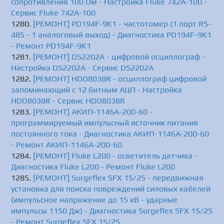
сопротивления 100 Ом - Настройка Fluke 742A-100 -
Сервис Fluke 742A-100
[РЕМОНТ] PD194F-9K1 - частотомер (1 порт RS-
485 - 1 аналоговый выход) - Диагностика PD194F-9K1
- Ремонт PD194F-9K1
[РЕМОНТ] DS2202A - цифровой осциллограф -
Настройка DS2202A - Сервис DS2202A
[РЕМОНТ] HDO8038R - осциллограф цифровой
запоминающий с 12 битным АЦП - Настройка
HDO8038R - Сервис HDO8038R
[РЕМОНТ] АКИП-1146A-200-60 -
программируемый импульсный источник питания
постоянного тока - Диагностика АКИП-1146A-200-60
- Ремонт АКИП-1146A-200-60
[РЕМОНТ] Fluke L200 - осветитель датчика -
Диагностика Fluke L200 - Ремонт Fluke L200
[РЕМОНТ] Surgeflex SFX 15/25 - передвижная
установка для поиска повреждений силовых кабелей
(импульсное напряжение до 15 кВ - ударные
импульсы 1150 Дж) - Диагностика Surgeflex SFX 15/25
- Ремонт Surgeflex SFX 15/25