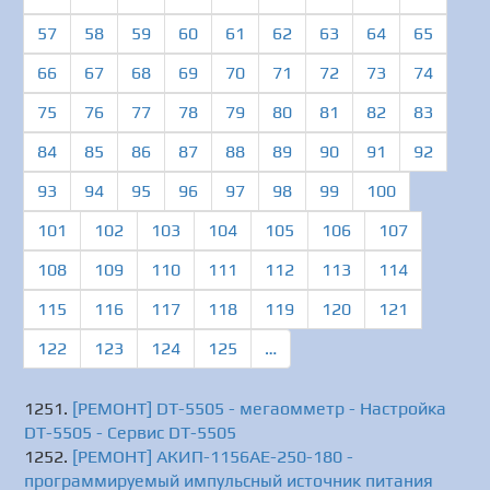
57
58
59
60
61
62
63
64
65
66
67
68
69
70
71
72
73
74
75
76
77
78
79
80
81
82
83
84
85
86
87
88
89
90
91
92
93
94
95
96
97
98
99
100
101
102
103
104
105
106
107
108
109
110
111
112
113
114
115
116
117
118
119
120
121
122
123
124
125
…
[РЕМОНТ] DT-5505 - мегаомметр - Настройка
DT-5505 - Сервис DT-5505
[РЕМОНТ] АКИП-1156АЕ-250-180 -
программируемый импульсный источник питания