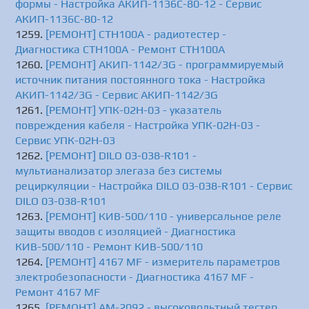
формы - Настройка АКИП-1136C-80-12 - Сервис
АКИП-1136C-80-12
[РЕМОНТ] CTH100A - радиотестер -
Диагностика CTH100A - Ремонт CTH100A
[РЕМОНТ] АКИП-1142/3G - программируемый
источник питания постоянного тока - Настройка
АКИП-1142/3G - Сервис АКИП-1142/3G
[РЕМОНТ] УПК-02Н-03 - указатель
повреждения кабеля - Настройка УПК-02Н-03 -
Сервис УПК-02Н-03
[РЕМОНТ] DILO 03-038-R101 -
мультианализатор элегаза без системы
рециркуляции - Настройка DILO 03-038-R101 - Сервис
DILO 03-038-R101
[РЕМОНТ] КИВ-500/110 - универсальное реле
защиты вводов с изоляцией - Диагностика
КИВ-500/110 - Ремонт КИВ-500/110
[РЕМОНТ] 4167 MF - измеритель параметров
электробезопасности - Диагностика 4167 MF -
Ремонт 4167 MF
[РЕМОНТ] АМ-2092 - высоковольтный тестер