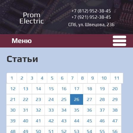
+7 (812) 952-38-45
Prom
+7 (921) 952-38-45
Electric
СПб, ул. Швецова, 23Б
Меню
Статьи
1
2
3
4
5
6
7
8
9
10
11
12
13
14
15
16
17
18
19
20
(current)
21
22
23
24
25
26
27
28
29
30
31
32
33
34
35
36
37
38
39
40
41
42
43
44
45
46
47
48
49
50
51
52
53
54
55
56