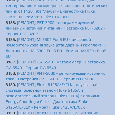
тестирования многомодовых волоконно-оптических
линий с FT120 FiberViewer - Диагностика Fluke
FTK1300 - Ремонт Fluke FTK1300
[РЕМОНТ] PST-3202 - программируемый
линейный источник питания - Настройка PST-3202 -
Сервис PST-3202
[РЕМОНТ] MI 6301 FonS EU - цифровой
измеритель уровня звука (стандартный комплект) -
Диагностика MI 6301 FonS EU - Ремонт MI 6301 FonS
EU
[РЕМОНТ] C.A 6549 - мегаомметр - Настройка
C.A 6549 - Сервис C.A 6549
[РЕМОНТ] РИТ-5000 - регулируемый источник
тока - Настройка РИТ-5000 - Сервис РИТ-5000
[РЕМОНТ] Fluke 6125A/E/CLK - двухфазная
система (основной эталон Fluke 6105A и
вспомогательный эталон Fluke 6106A) с опциями
Energy Counting и Clock - Диагностика Fluke
6125A/E/CLK - Ремонт Fluke 6125A/E/CLK
[РЕМОНТ] АКИП-1106A-100-3,2 - источник-