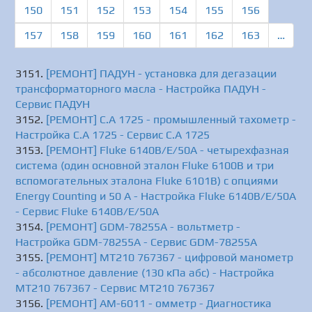
150
151
152
153
154
155
156
157
158
159
160
161
162
163
…
[РЕМОНТ] ПАДУН - установка для дегазации
трансформаторного масла - Настройка ПАДУН -
Сервис ПАДУН
[РЕМОНТ] C.A 1725 - промышленный тахометр -
Настройка C.A 1725 - Сервис C.A 1725
[РЕМОНТ] Fluke 6140B/E/50A - четырехфазная
система (один основной эталон Fluke 6100B и три
вспомогательных эталона Fluke 6101B) с опциями
Energy Counting и 50 A - Настройка Fluke 6140B/E/50A
- Сервис Fluke 6140B/E/50A
[РЕМОНТ] GDM-78255A - вольтметр -
Настройка GDM-78255A - Сервис GDM-78255A
[РЕМОНТ] MT210 767367 - цифровой манометр
- абсолютное давление (130 кПа абс) - Настройка
MT210 767367 - Сервис MT210 767367
[РЕМОНТ] АМ-6011 - омметр - Диагностика