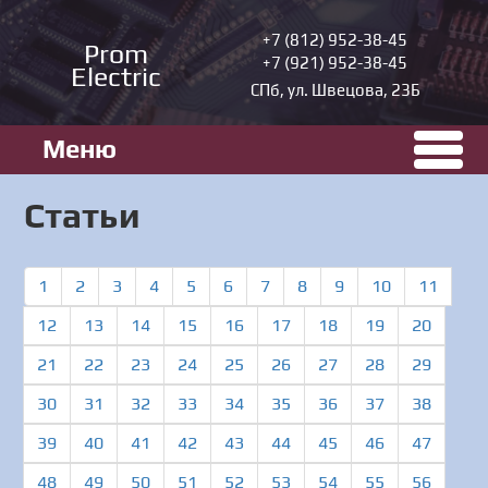
+7 (812) 952-38-45
Prom
+7 (921) 952-38-45
Electric
СПб, ул. Швецова, 23Б
Меню
Статьи
1
2
3
4
5
6
7
8
9
10
11
12
13
14
15
16
17
18
19
20
21
22
23
24
25
26
27
28
29
30
31
32
33
34
35
36
37
38
39
40
41
42
43
44
45
46
47
48
49
50
51
52
53
54
55
56