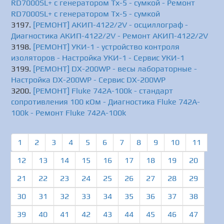
RD7000SL+ с генератором Tх-5 - сумкой - Ремонт
RD7000SL+ с генератором Tх-5 - сумкой
[РЕМОНТ] АКИП-4122/2V - осциллограф -
Диагностика АКИП-4122/2V - Ремонт АКИП-4122/2V
[РЕМОНТ] УКИ-1 - устройство контроля
изоляторов - Настройка УКИ-1 - Сервис УКИ-1
[РЕМОНТ] DX-200WP - весы лабораторные -
Настройка DX-200WP - Сервис DX-200WP
[РЕМОНТ] Fluke 742A-100k - стандарт
сопротивления 100 кОм - Диагностика Fluke 742A-
100k - Ремонт Fluke 742A-100k
1
2
3
4
5
6
7
8
9
10
11
12
13
14
15
16
17
18
19
20
21
22
23
24
25
26
27
28
29
30
31
32
33
34
35
36
37
38
39
40
41
42
43
44
45
46
47