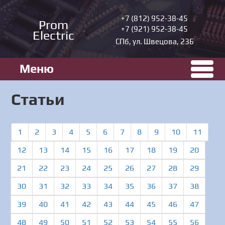
+7 (812) 952-38-45
Prom
+7 (921) 952-38-45
Electric
СПб, ул. Швецова, 23Б
Меню
Статьи
1
2
3
4
5
6
7
8
9
10
11
12
13
14
15
16
17
18
19
20
21
22
23
24
25
26
27
28
29
30
31
32
33
34
35
36
37
38
39
40
41
42
43
44
45
46
47
48
49
50
51
52
53
54
55
56