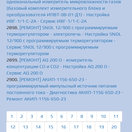
одноканальный измеритель микровлажности газов
(базовый комплект измерительного блока и
преобразователя ИПВТ-08-01-Д1) - Настройка
ИВГ-1/1-С-2А - Сервис ИВГ-1/1-С-2А
[РЕМОНТ] SNOL 12/900 с программируемым
терморегулятором - электропечь - Настройка SNOL
12/900 с программируемым терморегулятором -
Сервис SNOL 12/900 с программируемым
терморегулятором
[РЕМОНТ] AQ 200 O - измеритель
концентрации CO и СО2 - Настройка AQ 200 O -
Сервис AQ 200 O
[РЕМОНТ] АКИП-1156-650-23 -
программируемый импульсный источник питания
постоянного тока - Диагностика АКИП-1156-650-23 -
Ремонт АКИП-1156-650-23
1
2
3
4
5
6
7
8
9
10
11
12
13
14
15
16
17
18
19
20