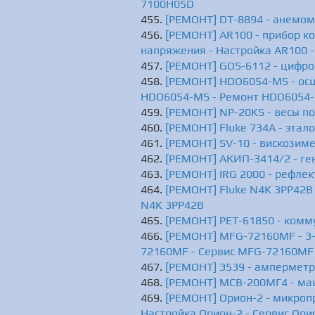
7100H05D
[РЕМОНТ] DT-8894 - анемоме
[РЕМОНТ] AR100 - прибор к
напряжения - Настройка AR100 -
[РЕМОНТ] GOS-6112 - цифро
[РЕМОНТ] HDO6054-MS - ос
HDO6054-MS - Ремонт HDO6054
[РЕМОНТ] NP-20KS - весы п
[РЕМОНТ] Fluke 734A - этал
[РЕМОНТ] SV-10 - вискозиме
[РЕМОНТ] АКИП-3414/2 - ге
[РЕМОНТ] IRG 2000 - рефлек
[РЕМОНТ] Fluke N4K 3PP42B 
N4K 3PP42B
[РЕМОНТ] РЕТ-61850 - комм
[РЕМОНТ] MFG-72160MF - 3-
72160MF - Сервис MFG-72160MF
[РЕМОНТ] Э539 - амперметр 
[РЕМОНТ] МСВ-200МГ4 - ма
[РЕМОНТ] Орион-2 - микроп
Настройка Орион-2 - Сервис Ори