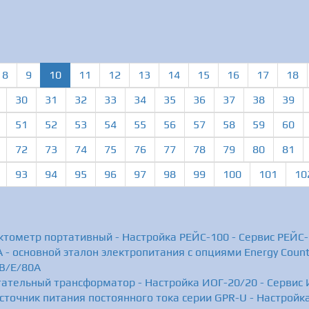
(current)
8
9
10
11
12
13
14
15
16
17
18
30
31
32
33
34
35
36
37
38
39
51
52
53
54
55
56
57
58
59
60
72
73
74
75
76
77
78
79
80
81
93
94
95
96
97
98
99
100
101
10
ктометр портативный - Настройка РЕЙС-100 - Сервис РЕЙС
 - основной эталон электропитания с опциями Energy Counti
0B/E/80A
тательный трансформатор - Настройка ИОГ-20/20 - Сервис
сточник питания постоянного тока серии GPR-U - Настройк