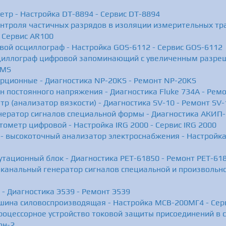
тр - Настройка DT-8894 - Сервис DT-8894
онтроля частичных разрядов в изоляции измерительных тр
 Сервис AR100
вой осциллограф - Настройка GOS-6112 - Сервис GOS-6112
циллограф цифровой запоминающий с увеличенным разреш
-MS
орционные - Диагностика NP-20KS - Ремонт NP-20KS
он постоянного напряжения - Диагностика Fluke 734A - Ремо
тр (анализатор вязкости) - Диагностика SV-10 - Ремонт SV-
нератор сигналов специальной формы - Диагностика АКИП
тометр цифровой - Настройка IRG 2000 - Сервис IRG 2000
- высокоточный анализатор электроснабжения - Настройка 
утационный блок - Диагностика РЕТ-61850 - Ремонт РЕТ-61
канальный генератор сигналов специальной и произвольн
- Диагностика Э539 - Ремонт Э539
шина силовоспроизводящая - Настройка МСВ-200МГ4 - Се
роцессорное устройство токовой защиты присоединений в с
он-2