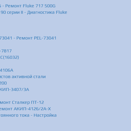
 - Ремонт Fluke 717 500G
0 серии II - Диагностика Fluke
73041 - Ремонт PEL-73041
-7817
-C(16032)
Ф4106А
стов активной стали
200
АКИП-3407/3А
емонт Сталкер ПТ-12
Ремонт АКИП-4126/2А-X
оянного тока - Настройка