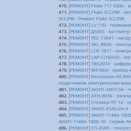
[РЕМОНТ] Fluke 717 500G - 
[РЕМОНТ] Fluke SCC298 - авт
SCC298 - Ремонт Fluke SCC298
[РЕМОНТ] LV 110 - термоане
[РЕМОНТ] Д5065 - ваттметр 
[РЕМОНТ] PEL-73041 - нагру
[РЕМОНТ] AEL-8820 - электр
[РЕМОНТ] LCR-7817 - измери
[РЕМОНТ] LAP-C(16032) - ло
[РЕМОНТ] TBS2072 - цифров
[РЕМОНТ] Ф4106А - прибор 
[РЕМОНТ] Интроскан-ИС200 
сердечников электрических маш
[РЕМОНТ] АКИП-3407/3А - г
[РЕМОНТ] АТН-8036 - электр
[РЕМОНТ] Сталкер ПТ-12 - п
[РЕМОНТ] АКИП-4126/2А-X -
[РЕМОНТ] АКИП-1148A-1000-
АКИП-1148A-1000-10 - Сервис А
[РЕМОНТ] ГП-250К - генерат