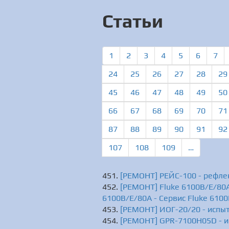
Статьи
1
2
3
4
5
6
7
24
25
26
27
28
29
45
46
47
48
49
50
66
67
68
69
70
71
87
88
89
90
91
92
107
108
109
…
[РЕМОНТ] РЕЙС-100 - рефле
[РЕМОНТ] Fluke 6100B/E/80A
6100B/E/80A - Сервис Fluke 610
[РЕМОНТ] ИОГ-20/20 - испы
[РЕМОНТ] GPR-7100H05D - и