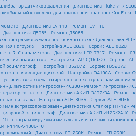
калибратор датчиков давления - Диагностика Fluke 717 500G
омобильный комплект для поиска неисправностей к Fluke 19
мометр - Диагностика LV 110 - Ремонт LV 110
- Диагностика Д5065 - Ремонт Д5065
зка программируемая постоянного тока - Диагностика PEL-
онная нагрузка - Настройка AEL-8820 - Сервис AEL-8820
тель RLС параметров - Диагностика LCR-7817 - Ремонт LCR
гический анализатор - Настройка LAP-C(16032) - Сервис LAP
ой осциллограф - Настройка TBS2072 - Сервис TBS2072
контроля изоляции щитовой - Настройка Ф4106А - Сервис 
- устройство автоматизированного контроля замыканий ли
ин - Диагностика Интроскан-ИС200 - Ремонт Интроскан-ИС
енератор сигналов - Диагностика АКИП-3407/3А - Ремонт 
онная нагрузка - Настройка АТН-8036 - Сервис АТН-8036
риемник трассопоисковый - Диагностика Сталкер ПТ-12 - Р
 цифровой осциллограф - Диагностика АКИП-4126/2А-X - 
10 - программируемый импульсный источник питания пост
КИП-1148A-1000-10
ор поисковый - Диагностика ГП-250К - Ремонт ГП-250К