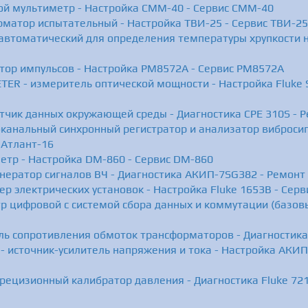
й мультиметр - Настройка CMM-40 - Сервис CMM-40
рматор испытательный - Настройка ТВИ-25 - Сервис ТВИ-25
 автоматический для определения температуры хрупкости 
тор импульсов - Настройка PM8572A - Сервис PM8572A
ER - измеритель оптической мощности - Настройка Fluke
тчик данных окружающей среды - Диагностика CPE 310S - 
оканальный синхронный регистратор и анализатор вибросиг
 Атлант-16
етр - Настройка DM-860 - Сервис DM-860
нератор сигналов ВЧ - Диагностика АКИП-7SG382 - Ремон
ер электрических установок - Настройка Fluke 1653B - Серв
р цифровой с системой сбора данных и коммутации (базовы
ль сопротивления обмоток трансформаторов - Диагностика
 источник-усилитель напряжения и тока - Настройка АКИП
прецизионный калибратор давления - Диагностика Fluke 721