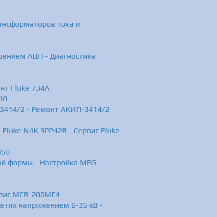
ансформаторов тока и
ением АЦП - Диагностика
нт Fluke 734A
10
-3414/2 - Ремонт АКИП-3414/2
Fluke N4K 3PP42B - Сервис Fluke
850
ой формы - Настройка MFG-
рвис МСВ-200МГ4
етях напряжением 6-35 кВ -