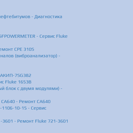
нефтебитумов - Диагностика
 SFPOWERMETER - Сервис Fluke
Ремонт CPE 310S
налов (виброанализатор) -
т АКИП-7SG382
ис Fluke 1653B
й блок с двумя модулями) -
 СА640 - Ремонт СА640
-1106-10-15 - Сервис
-3601 - Ремонт Fluke 721-3601