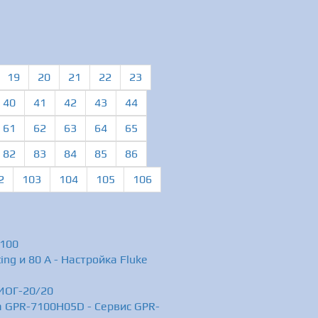
19
20
21
22
23
40
41
42
43
44
61
62
63
64
65
82
83
84
85
86
2
103
104
105
106
-100
ng и 80 A - Настройка Fluke
 ИОГ-20/20
а GPR-7100H05D - Сервис GPR-