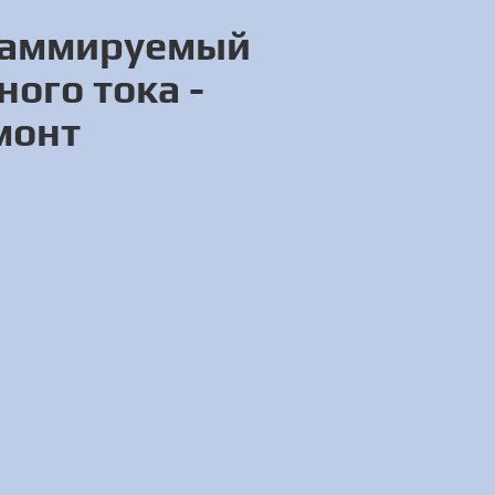
граммируемый
ого тока -
монт