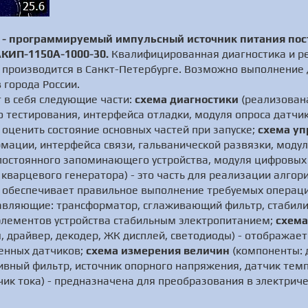
- программируемый импульсный источник питания пост
АКИП-1150A-1000-30.
Квалифицированная диагностика и ре
производится в Санкт-Петербурге. Возможно выполнение 
 города России.
 в себя следующие части:
схема диагностики
(реализована
 тестирования, интерфейса отладки, модуля опроса датчи
 оценить состояние основных частей при запуске;
схема уп
мации, интерфейса связи, гальванической развязки, моду
постоянного запоминающего устройства, модуля цифровых
кварцевого генератора) - это часть для реализации алго
и обеспечивает правильное выполнение требуемых операци
авляющие: трансформатор, сглаживающий фильтр, стабил
 элементов устройства стабильным электропитанием;
схема
, драйвер, декодер, ЖК дисплей, светодиоды) - отобража
ченных датчиков;
схема измерения величин
(компоненты: 
ивный фильтр, источник опорного напряжения, датчик тем
чик тока) - предназначена для преобразования в электрич