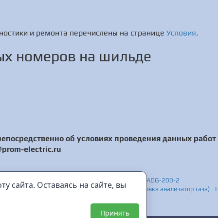
ностики и ремонта перечислены на странице
Условия
.
х номеров на шильде
посредственно об условиях проведения данных работ 
prom-electric.ru
овых разрядов - Диагностика ADG-200-2 - Ремонт ADG-200-2
у сайта. Оставаясь на сайте, вы
 места утечки с помощью газ-индикатора (установка анализатор газа) -
Принять