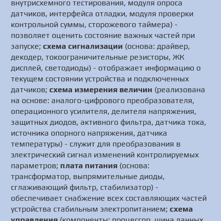
внутрисхемного тестирования, модуля опроса
датчиков, интерфейса отладки, модуля проверки
контрольной суммы, сторожевого таймера) -
позволяет оценить состояние важных частей при
запуске;
схема сигнализации
(основа: драйвер,
декодер, токоограничительные резисторы, ЖК
дисплей, светодиоды) - отображает информацию о
текущем состоянии устройства и подключенных
датчиков;
схема измерения величин
(реализована
на основе: аналого-цифрового преобразователя,
операционного усилителя, делителя напряжения,
защитных диодов, активного фильтра, датчика тока,
источника опорного напряжения, датчика
температуры) - служит для преобразования в
электрический сигнал изменений контролируемых
параметров;
плата питания
(основа:
трансформатор, выпрямительные диоды,
сглаживающий фильтр, стабилизатор) -
обеспечивает снабжение всех составляющих частей
устройства стабильным электропитанием;
схема
управления
(компоненты: процессор, шина данных,