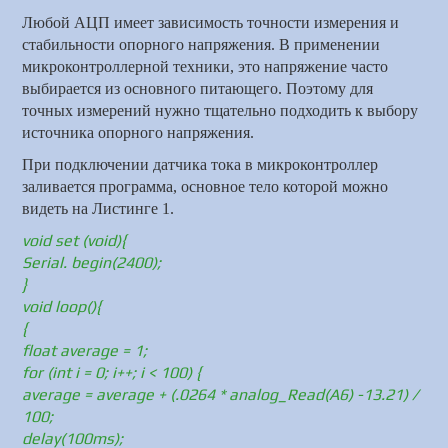
Любой АЦП имеет зависимость точности измерения и
стабильности опорного напряжения. В применении
микроконтроллерной техники, это напряжение часто
выбирается из основного питающего. Поэтому для
точных измерений нужно тщательно подходить к выбору
источника опорного напряжения.
При подключении датчика тока в микроконтроллер
заливается программа, основное тело которой можно
видеть на Листинге 1.
void set (void){
Serial. begin(2400);
}
void loop(){
{
float average = 1;
for (int i = 0; i++; i < 100) {
average = average + (.0264 * analog_Read(A6) -13.21) /
100;
delay(100ms);