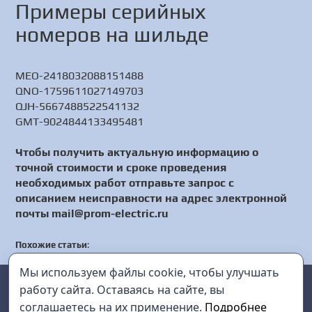
Примеры серийных
номеров на шильде
MEO-2418032088151488
QNO-1759611027149703
QJH-5667488522541132
GMT-9024844133495481
Чтобы получить актуальную информацию о
точной стоимости и сроке проведения
необходимых работ отправьте запрос с
описанием неисправности на адрес электронной
почты mail@prom-electric.ru
Похожие статьи
:
[РЕМОНТ] N5183B-532 - аналоговый генератор СВЧ сигналов -
Мы используем файлы cookie, чтобы улучшать
Настройка N5183B-532 - Сервис N5183B-532
Prom Electric
г. Санкт-Петербург
[РЕМОНТ] GFG-8250A - генератор - Настройка GFG-8250A -
работу сайта. Оставаясь на сайте, вы
Сервис GFG-8250A
соглашаетесь на их применение.
Подробнее