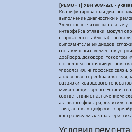
[РЕМОНТ] УВН 90М-220 - указа
Квалифицированная диагностика
выполнение диагностики и ремон
Электронные измерительные уст
интерфейса отладки, модуля опр
сторожевого таймера) - позволя
выпрямительных диодов, сглажи
составляющих элементов устро
драйвера, декодера, токоогран
последнем состоянии устройств
управления, интерфейса связи, 
аналогового преобразователя, 
развязки, кварцевого генератор
микропроцессорного устройства
соответствии с назначением;
сх
активного фильтра, делителя на
тока, аналого-цифрового преобр
контролируемых характеристик.
Условия ремонта