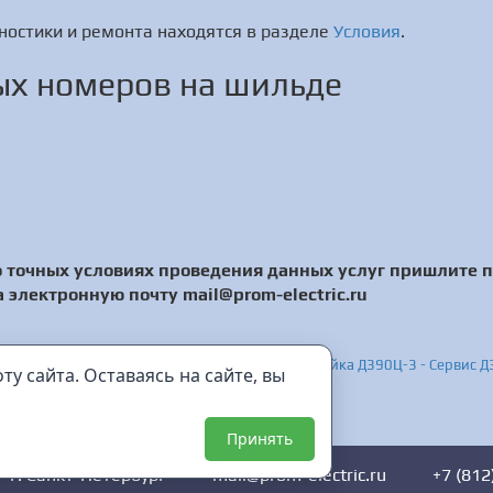
ностики и ремонта находятся в разделе
Условия
.
х номеров на шильде
 точных условиях проведения данных услуг пришлите 
 электронную почту mail@prom-electric.ru
азный измеритель мощности (ваттметр) - Настройка Д390Ц-3 - Сервис 
у сайта. Оставаясь на сайте, вы
ия - Диагностика APS-7203 - Ремонт APS-7203
Принять
г. Санкт-Петербург
mail@prom-electric.ru
+7 (812