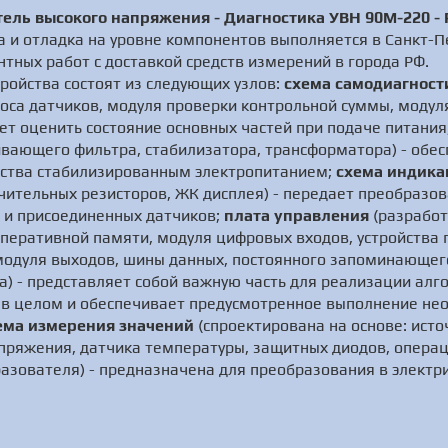
тель высокого напряжения - Диагностика УВН 90М-220 - 
 и отладка на уровне компонентов выполняется в Санкт-П
тных работ с доставкой средств измерений в города РФ.
ройства состоят из следующих узлов:
схема самодиагност
оса датчиков, модуля проверки контрольной суммы, модул
ет оценить состояние основных частей при подаче питания
вающего фильтра, стабилизатора, трансформатора) - обес
йства стабилизированным электропитанием;
схема индика
ичительных резисторов, ЖК дисплея) - передает преобраз
а и присоединенных датчиков;
плата управления
(разработ
оперативной памяти, модуля цифровых входов, устройства
модуля выходов, шины данных, постоянного запоминающего
а) - представляет собой важную часть для реализации ал
 в целом и обеспечивает предусмотренное выполнение не
ема измерения значений
(спроектирована на основе: ист
пряжения, датчика температуры, защитных диодов, операц
азователя) - предназначена для преобразования в электр