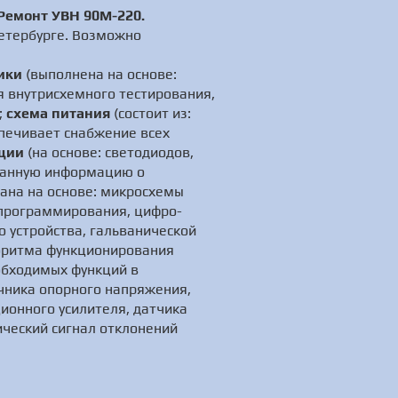
Ремонт УВН 90М-220.
етербурге. Возможно
ики
(выполнена на основе:
я внутрисхемного тестирования,
;
схема питания
(состоит из:
печивает снабжение всех
ции
(на основе: светодиодов,
ованную информацию о
ана на основе: микросхемы
 программирования, цифро-
 устройства, гальванической
горитма функционирования
обходимых функций в
очника опорного напряжения,
ионного усилителя, датчика
ический сигнал отклонений