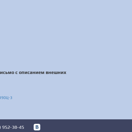
письмо с описанием внешних
Д390Ц-3
) 952-38-45