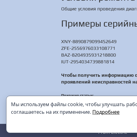
Общие условия проведения диаг
Примеры серийны
XNY-8890879099452649
ZFE-2556976033108771
BAZ-8204935931218800
IUT-2954034739881814
Чтобы получить информацию о
проявлений неисправностей на
Похожие статьи
:
[РЕМОНТ] Д390Ц-3 - цифровой трехф
Мы используем файлы cookie, чтобы улучшать работ
[РЕМОНТ] APS-7203 - источник питан
соглашаетесь на их применение.
Подробнее
Prom Electric