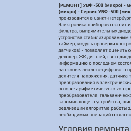
[РЕМОНТ] УВФ -500 (микро) - 
(микро) - Сервис УВФ -500 (мик
производится в Санкт-Петербург
Электроника приборов состоит 
фильтра, выпрямительных диодо
устройства стабилизированным 
таймер, модуль проверки контро
датчиков) - позволяет оценить 
декодер, ЖК дисплей, светодио
информацию о последнем состоя
на основе: аналого-цифрового п
делителя напряжения, датчика 
преобразования в электрически
основе: арифметического контр
преобразователя, гальваническо
запоминающего устройства, шины
реализации алгоритма работы э
необходимых операций согласно
Условия ремонта