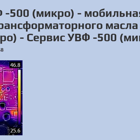
 -500 (микро) - мобильна
трансформаторного масла 
ро) - Сервис УВФ -500 (ми
58