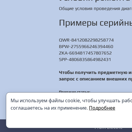
Общие условия проведения диаг
Примеры серийны
QWR-8412082298258774
BPW-2755966246394460
ZKA-6694817457807652
SPP-4806835864982431
Чтобы получить предметную и
запрос с описанием внешних п
Похожие статьи
:
[РЕМОНТ] ЦС4105 - цифровой микроо
Мы используем файлы cookie, чтобы улучшать работ
[РЕМОНТ] АИДМ-12/17 - установка дл
соглашаетесь на их применение.
Подробнее
Prom Electric