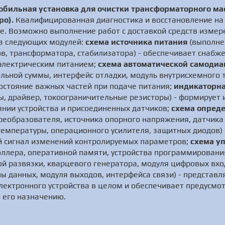
мобильная установка для очистки трансформаторного мас
ро).
Квалифицированная диагностика и восстановление на
е. Возможно выполнение работ с доставкой средств измер
из следующих модулей:
схема источника питания
(выполне
в, трансформатора, стабилизатора) - обеспечивает снабж
электрическим питанием;
схема автоматической самодиа
льной суммы, интерфейс отладки, модуль внутрисхемного 
состояние важных частей при подаче питания;
индикаторна
ды, драйвер, токоограничительные резисторы) - формирует
нии устройства и присоединенных датчиков;
схема опред
реобразователя, источника опорного напряжения, датчика 
температуры, операционного усилителя, защитных диодов) 
й сигнал изменений контролируемых параметров;
схема у
оллера, оперативной памяти, устройства программировани
й развязки, кварцевого генератора, модуля цифровых вхо
 данных, модуля выходов, интерфейса связи) - представл
лектронного устройства в целом и обеспечивает предусм
 его назначению.