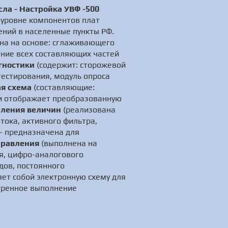
ла - Настройка УВФ -500
 уровне компонентов плат
ений в населенные пункты РФ.
на на основе: сглаживающего
ение всех составляющих частей
гностики
(содержит: сторожевой
тестирования, модуль опроса
я схема
(составляющие:
 и отображает преобразованную
еления величин
(реализована
тока, активного фильтра,
- предназначена для
правления
(выполнена на
я, цифро-аналогового
дов, постоянного
яет собой электронную схему для
отренное выполнение