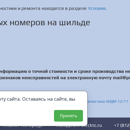
ностики и ремонта находятся в разделе
Условия
.
х номеров на шильде
нформацию о точной стоимости и сроке производства н
ризнаков неисправностей на электронную почту mail@pro
мметр - Диагностика ЦС4105 - Ремонт ЦС4105
у сайта. Оставаясь на сайте, вы
я испытания диэлектриков и средств защиты - Диагностика АИДМ-12/17
Принять
г. Санкт-Петербург
mail@prom-electric.ru
+7 (812