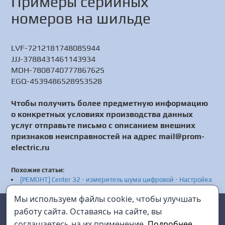
Примеры серийных
номеров на шильде
LVF-7212181748085944
JJJ-3788431461143934
MDH-7808740777867625
EGQ-4539486528953528
Чтобы получить более предметную информацию
о конкретных условиях производства данных
услуг отправьте письмо с описанием внешних
признаков неисправностей на адрес mail@prom-
electric.ru
Похожие статьи
:
[РЕМОНТ] Center 32 - измеритель шума цифровой - Настройка
Center 32 - Сервис Center 32
Мы используем файлы cookie, чтобы улучшать
[РЕМОНТ] АКИП-1363/6 - нагрузка электронная
Prom Electric
г. Санкт-Петербург
программируемая - Настройка АКИП-1363/6 - Сервис
работу сайта. Оставаясь на сайте, вы
АКИП-1363/6
соглашаетесь на их применение.
Подробнее