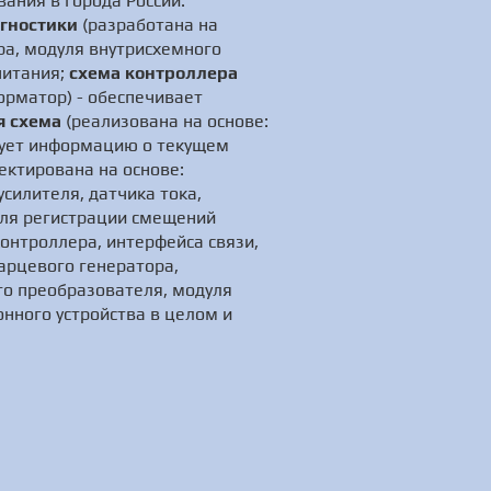
ания в города России.
агностики
(разработана на
ра, модуля внутрисхемного
питания;
схема контроллера
орматор) - обеспечивает
я схема
(реализована на основе:
ирует информацию о текущем
ектирована на основе:
силителя, датчика тока,
для регистрации смещений
онтроллера, интерфейса связи,
арцевого генератора,
го преобразователя, модуля
нного устройства в целом и