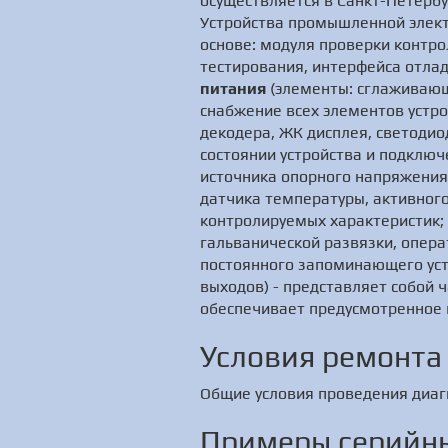
осуществляется в Санкт-Петербу
Устройства промышленной элект
основе: модуля проверки контро
тестирования, интерфейса отлад
питания
(элементы: сглаживающ
снабжение всех элементов устр
декодера, ЖК дисплея, светоди
состоянии устройства и подклю
источника опорного напряжения,
датчика температуры, активног
контролируемых характеристик;
гальванической развязки, опера
постоянного запоминающего уст
выходов) - представляет собой 
обеспечивает предусмотренное 
Условия ремонта
Общие условия проведения диаг
Примеры серийны