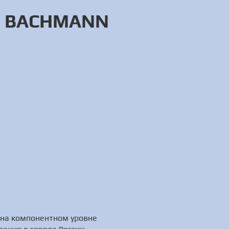
а BACHMANN
 на компонентном уровне