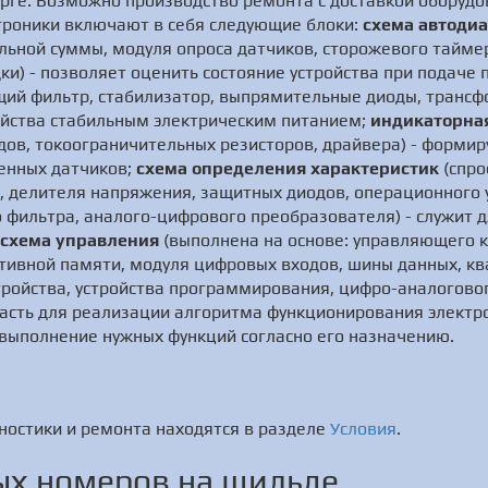
рге. Возможно производство ремонта с доставкой оборудов
роники включают в себя следующие блоки:
схема автоди
льной суммы, модуля опроса датчиков, сторожевого тайме
ки) - позволяет оценить состояние устройства при подаче 
ий фильтр, стабилизатор, выпрямительные диоды, трансф
ойства стабильным электрическим питанием;
индикаторна
одов, токоограничительных резисторов, драйвера) - форм
ченных датчиков;
схема определения характеристик
(спро
 делителя напряжения, защитных диодов, операционного у
о фильтра, аналого-цифрового преобразователя) - служит 
схема управления
(выполнена на основе: управляющего к
тивной памяти, модуля цифровых входов, шины данных, кв
ройства, устройства программирования, цифро-аналогово
часть для реализации алгоритма функционирования электро
выполнение нужных функций согласно его назначению.
ностики и ремонта находятся в разделе
Условия
.
х номеров на шильде