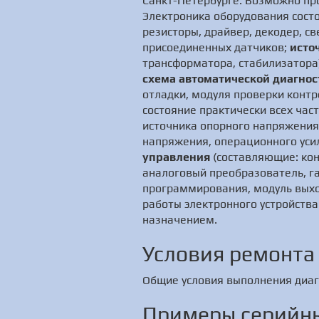
Санкт-Петербурге. Возможно про
Электроника оборудования сост
резисторы, драйвер, декодер, с
присоединенных датчиков;
исто
трансформатора, стабилизатора)
схема автоматической диагнос
отладки, модуля проверки контр
состояние практически всех част
источника опорного напряжения
напряжения, операционного уси
управления
(составляющие: кон
аналоговый преобразователь, г
программирования, модуль выхо
работы электронного устройства
назначением.
Условия ремонта
Общие условия выполнения диаг
Примеры серийны