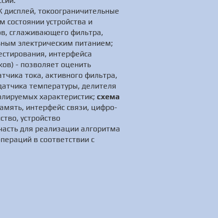
сии.
К дисплей, токоограничительные
м состоянии устройства и
ов, сглаживающего фильтра,
льным электрическим питанием;
естирования, интерфейса
ов) - позволяет оценить
атчика тока, активного фильтра,
датчика температуры, делителя
олируемых характеристик;
схема
амять, интерфейс связи, цифро-
тво, устройство
часть для реализации алгоритма
пераций в соответствии с