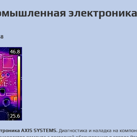
омышленная электроника
58
троника AXIS SYSTEMS.
Диагностика и наладка на компон