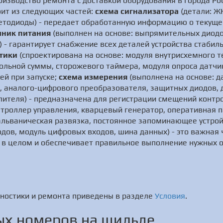
изводство ремонта с доставкой оборудования в города Рос
оит из следующих частей:
схема сигнализатора
(детали: Ж
ветодиоды) - передает обработанную информацию о текуще
чник питания
(выполнен на основе: выпрямительных диод
 - гарантирует снабжение всех деталей устройства стаби
тики
(спроектирована на основе: модуля внутрисхемного т
ольной суммы, сторожевого таймера, модуля опроса датчик
ей при запуске;
схема измерения
(выполнена на основе: д
, аналого-цифрового преобразователя, защитных диодов, 
лителя) - предназначена для регистрации смещений контр
троллер управления, кварцевый генератор, оперативная п
альваническая развязка, постоянное запоминающее устройс
дов, модуль цифровых входов, шина данных) - это важная 
 в целом и обеспечивает правильное выполнение нужных о
ностики и ремонта приведены в разделе
Условия
.
х номеров на шильде