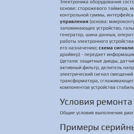
Электроника оборудования сост
основе: сторожевого таймера, м
контрольной суммы, интерфейса 
управления
(основа: микроконт
запоминающее устройство, галь
генератор, шина данных, операт
работы электронного устройств
его назначению;
схема сигнали
драйвер) - передает информаци
(детали: защитные диоды, датч
активный фильтр, делитель напр
электрический сигнал смещени
трансформатора, сглаживающего
компонентов устройства стабил
Условия ремонта
Общие условия выполнения диаг
Примеры серийны