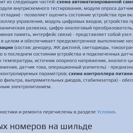
оит из следующих частей:
схема автоматизированной сам
одуля внутрисхемного тестирования, модуля опроса датчи
отладки) - позволяет оценить состояние устройства при в
роллер управления, модуль цифровых входов, устройство 
ваническая развязка, цифро-аналоговый преобразователь,
ивная память, интерфейс связи) - представляет собой узе
а в целом и обеспечивает предусмотренное выполнение не
зации
(состав: декодер, ЖК дисплей, светодиоды, токоогр
ю о последнем состоянии устройства и подключенных датч
ик температуры, источник опорного напряжения, аналого-ц
яжения, датчик тока, операционный усилитель) - предназ
й контролируемых параметров;
схема контроллера питани
 фильтра, выпрямительных диодов, стабилизатора) - обес
ьным электропитанием.
ностики и ремонта перечислены в разделе
Условия
.
х номеров на шильде