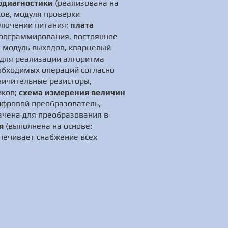
одиагностики
(реализована на
ков, модуля проверки
ключении питания;
плата
программирования, постоянное
 модуль выходов, кварцевый
л для реализации алгоритма
обходимых операций согласно
аничительные резисторы,
иков;
схема измерения величин
ифровой преобразователь,
начена для преобразования в
я
(выполнена на основе:
печивает снабжение всех