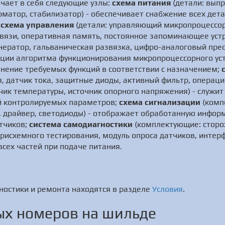
чает в себя следующие узлы:
схема питания
(детали: вып
матор, стабилизатор) - обеспечивает снабжение всех дет
;
схема управления
(детали: управляющий микропроцессор,
вязи, оперативная память, постоянное запоминающее устр
нератор, гальваническая развязка, цифро-аналоговый прео
ации алгоритма функционирования микропроцессорного уст
нение требуемых функций в соответствии с назначением;
, датчик тока, защитные диоды, активный фильтр, операци
ик температуры, источник опорного напряжения) - служит
й контролируемых параметров;
схема сигнализации
(комп
й, драйвер, светодиоды) - отображает обработанную инфо
атчиков;
система самодиагностики
(комплектующие: сторо
рисхемного тестирования, модуль опроса датчиков, интерф
всех частей при подаче питания.
ностики и ремонта находятся в разделе
Условия
.
х номеров на шильде