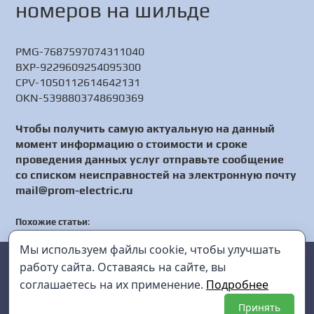
номеров на шильде
PMG-7687597074311040
BXP-9229609254095300
CPV-1050112614642131
OKN-5398803748690369
Чтобы получить самую актуальную на данный
момент информацию о стоимости и сроке
проведения данных услуг отправьте сообщение
со списком неисправностей на электронную почту
mail@prom-electric.ru
Похожие статьи
:
[РЕМОНТ] HM110-PNA - датчик влажности - Настройка HM110-
Мы используем файлы cookie, чтобы улучшать
PNA - Сервис HM110-PNA
Prom Electric
г. Санкт-Петербург
[РЕМОНТ] АКИП-1117 - источник питания постоянного тока
работу сайта. Оставаясь на сайте, вы
программируемый - Настройка АКИП-1117 - Сервис АКИП-1117
соглашаетесь на их применение.
Подробнее
mail@prom-electric.ru
+7 (812) 952-38-45
Принять