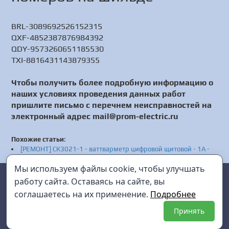
BRL-3089692526152315
QXF-4852387876984392
QDY-9573260651185530
TXI-8816431143879355
Чтобы получить более подробную информацию о
наших условиях проведения данных работ
пришлите письмо с перечнем неисправностей на
электронный адрес mail@prom-electric.ru
Похожие статьи
:
[РЕМОНТ] СК3021-1 - ваттварметр цифровой щитовой - 1А -
Настройка СК3021-1 - Сервис СК3021-1
Мы используем файлы cookie, чтобы улучшать
[РЕМОНТ] DSOX3034T - осциллограф цифровой 4-х канальный
Prom Electric
г. Санкт-Петербург
с полосой пропускания 350 МГц - Диагностика DSOX3034T -
работу сайта. Оставаясь на сайте, вы
Ремонт DSOX3034T
соглашаетесь на их применение.
Подробнее
mail@prom-electric.ru
+7 (812) 952-38-45
Принять