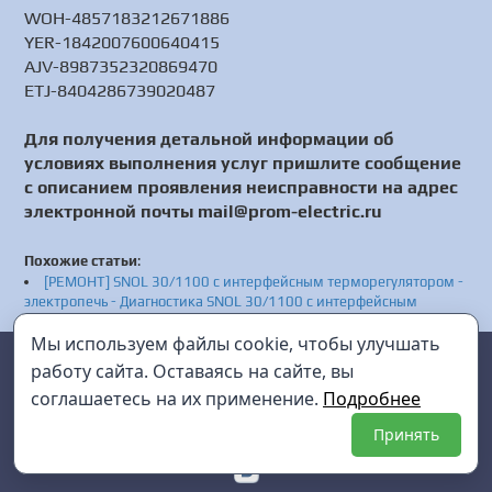
WOH-4857183212671886
YER-1842007600640415
AJV-8987352320869470
ETJ-8404286739020487
Для получения детальной информации об
условиях выполнения услуг пришлите сообщение
с описанием проявления неисправности на адрес
электронной почты mail@prom-electric.ru
Похожие статьи
:
[РЕМОНТ] SNOL 30/1100 с интерфейсным терморегулятором -
электропечь - Диагностика SNOL 30/1100 с интерфейсным
терморегулятором - Ремонт SNOL 30/1100 с интерфейсным
Мы используем файлы cookie, чтобы улучшать
терморегулятором
Prom Electric
г. Санкт-Петербург
[РЕМОНТ] MIKRON - акустический течеискатель - Диагностика
работу сайта. Оставаясь на сайте, вы
MIKRON - Ремонт MIKRON
соглашаетесь на их применение.
Подробнее
mail@prom-electric.ru
+7 (812) 952-38-45
Принять