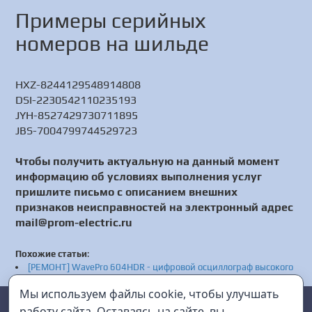
Примеры серийных
номеров на шильде
HXZ-8244129548914808
DSI-2230542110235193
JYH-8527429730711895
JBS-7004799744529723
Чтобы получить актуальную на данный момент
информацию об условиях выполнения услуг
пришлите письмо с описанием внешних
признаков неисправностей на электронный адрес
mail@prom-electric.ru
Похожие статьи
:
[РЕМОНТ] WavePro 604HDR - цифровой осциллограф высокого
разрешения - Настройка WavePro 604HDR - Сервис WavePro
Мы используем файлы cookie, чтобы улучшать
604HDR
Prom Electric
г. Санкт-Петербург
[РЕМОНТ] АКИП-3409/5 - генератор сигналов специальной
работу сайта. Оставаясь на сайте, вы