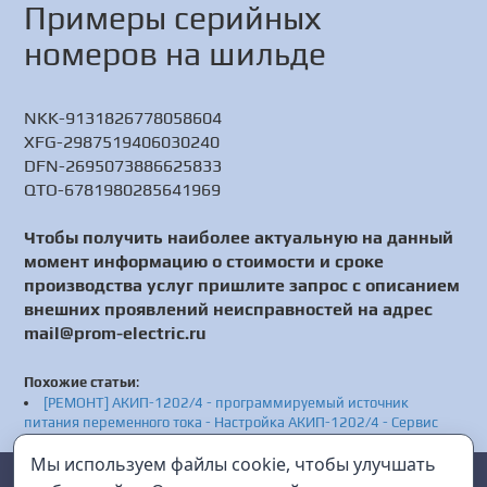
Примеры серийных
номеров на шильде
NKK-9131826778058604
XFG-2987519406030240
DFN-2695073886625833
QTO-6781980285641969
Чтобы получить наиболее актуальную на данный
момент информацию о стоимости и сроке
производства услуг пришлите запрос с описанием
внешних проявлений неисправностей на адрес
mail@prom-electric.ru
Похожие статьи
:
[РЕМОНТ] АКИП-1202/4 - программируемый источник
питания переменного тока - Настройка АКИП-1202/4 - Сервис
АКИП-1202/4
Мы используем файлы cookie, чтобы улучшать
[РЕМОНТ] АКИП-1156АЕ-650-69 - программируемый
Prom Electric
г. Санкт-Петербург
импульсный источник питания постоянного тока - Диагностика