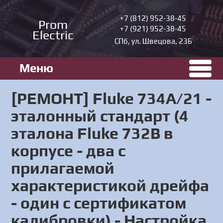
+7 (812) 952-38-45
Prom
+7 (921) 952-38-45
Electric
СПб, ул. Швецова, 23Б
Меню
[РЕМОНТ] Fluke 734A/21 -
эталонный стандарт (4
эталона Fluke 732В в
корпусе - два с
прилагаемой
характеристикой дрейфа
- один с сертификатом
калибровки) - Настройка