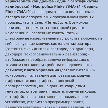
характеристикой дрейфа - один с сертификатом
калибровки) - Настройка Fluke 734A/21 - Сервис
Fluke 734A/21.
Последовательная диагностика и
отладка на аппаратном и программном уровнях
производится в Санкт-Петербурге. Возможно
производство ремонта с доставкой средств
измерений в населенные пункты России.
Электронные измерительные устройства включают в
себя следующие модули:
схема сигнализатора
(состоит из: ЖК дисплея, светодиодов, драйвера,
декодера, токоограничительных резисторов) -
отображает преобразованную информацию о
текущем состоянии устройства и подключенных
датчиков;
плата управления
(детали: системный
контроллер, гальваническая развязка, модуль
цифровых входов, цифро-аналоговый
преобразователь, шина данных, кварцевый
генератор, оперативная память, модуль выходов,
интерфейс связи, постоянное запоминающее
устройство, устройство программирования) -
является электронной схемой для реализации