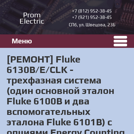
+7 (812) 952-38-45
Prom
+7 (921) 952-38-45
Electric
СПб, ул. Швецова, 23Б
Меню
[РЕМОНТ] Fluke
6130B/E/CLK -
трехфазная система
(один основной эталон
Fluke 6100B и два
вспомогательных
эталона Fluke 6101B) с
опциями Energy Counting