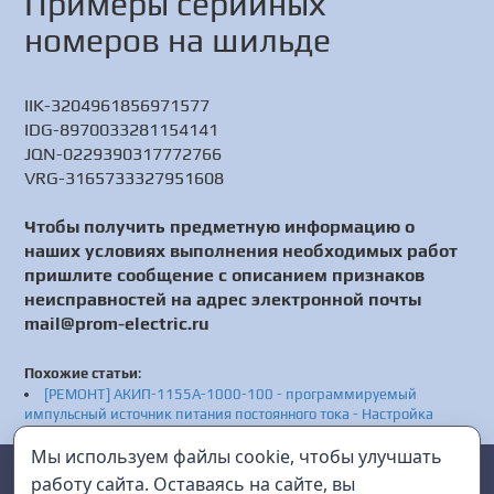
Примеры серийных
номеров на шильде
IIK-3204961856971577
IDG-8970033281154141
JQN-0229390317772766
VRG-3165733327951608
Чтобы получить предметную информацию о
наших условиях выполнения необходимых работ
пришлите сообщение с описанием признаков
неисправностей на адрес электронной почты
mail@prom-electric.ru
Похожие статьи
:
[РЕМОНТ] АКИП-1155A-1000-100 - программируемый
импульсный источник питания постоянного тока - Настройка
АКИП-1155A-1000-100 - Сервис АКИП-1155A-1000-100
Мы используем файлы cookie, чтобы улучшать
[РЕМОНТ] vCLSR-33-S5-FLEX-D17 - модульная инспекционная
Prom Electric
г. Санкт-Петербург
мини-система - Настройка vCLSR-33-S5-FLEX-D17 - Сервис
работу сайта. Оставаясь на сайте, вы
vCLSR-33-S5-FLEX-D17