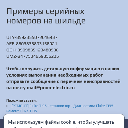
Примеры серийных
номеров на шильде
UTY-8592355072016437
AFF-8803836893158921
QGH-0909835123480986
UMZ-2477534659056235
Чтобы получить детальную информацию о наших
условиях выполнения необходимых работ
отправьте сообщение с перечнем неисправностей
на почту mail@prom-electric.ru
Похожие статьи
:
[РЕМОНТ] Fluke Ti95 - тепловизор - Диагностика Fluke Ti95 -
Ремонт Fluke Ti95
[РЕМОНТ] Fluke 6140B/50A/CLK - четырехфазная система
Мы используем файлы cookie, чтобы улучшать
(один основной эталон Fluke 6100B и три вспомогательных
Prom Electric
г. Санкт-Петербург
эталона Fluke 6101B) с опциями 50 A и Clock - Настройка Fluke