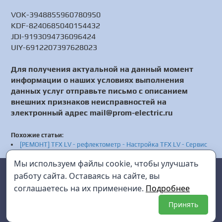
VOK-3948855960780950
KDF-8240685040154432
JDI-9193094736096424
UIY-6912207397628023
Для получения актуальной на данный момент
информации о наших условиях выполнения
данных услуг отправьте письмо с описанием
внешних признаков неисправностей на
электронный адрес mail@prom-electric.ru
Похожие статьи
:
[РЕМОНТ] TFX LV - рефлектометр - Настройка TFX LV - Сервис
TFX LV
Мы используем файлы cookie, чтобы улучшать
[РЕМОНТ] РТ-2048-12 - комплект для испытаний
Prom Electric
г. Санкт-Петербург
автоматических выключателей (до 12 кА) - Настройка РТ-2048-
работу сайта. Оставаясь на сайте, вы
12 - Сервис РТ-2048-12
соглашаетесь на их применение.
Подробнее
mail@prom-electric.ru
+7 (812) 952-38-45
Принять