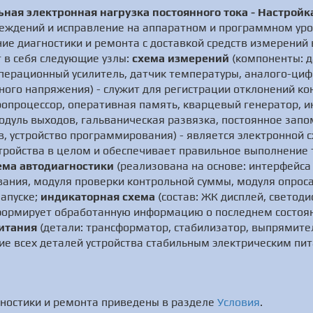
ная электронная нагрузка постоянного тока - Настройк
ждений и исправление на аппаратном и программном уров
е диагностики и ремонта с доставкой средств измерений в
 в себя следующие узлы:
схема измерений
(компоненты: д
перационный усилитель, датчик температуры, аналого-циф
ного напряжения) - служит для регистрации отклонений к
ропроцессор, оперативная память, кварцевый генератор, и
одуль выходов, гальваническая развязка, постоянное зап
, устройство программирования) - является электронной 
тройства в целом и обеспечивает правильное выполнение
ема автодиагностики
(реализована на основе: интерфейса
ания, модуля проверки контрольной суммы, модуля опроса
запуске;
индикаторная схема
(состав: ЖК дисплей, светод
- формирует обработанную информацию о последнем состоя
итания
(детали: трансформатор, стабилизатор, выпрямит
ие всех деталей устройства стабильным электрическим пи
ностики и ремонта приведены в разделе
Условия
.