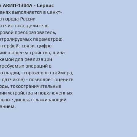
а АКИП-1304А - Сервис
нях выполняется в Санкт-
 города России.
атчик тока, делитель
ровой преобразователь,
онтролируемых параметров;
нтерфейс связи, цифро-
оминающее устройство, шина
схемой для реализации
 требуемых операций в
 отладки, сторожевого таймера,
 датчиков) - позволяет оценить
иоды, токоограничительные
нии устройства и подключенных
ельные диоды, сглаживающий
танием.