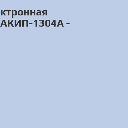
ектронная
а АКИП-1304А -