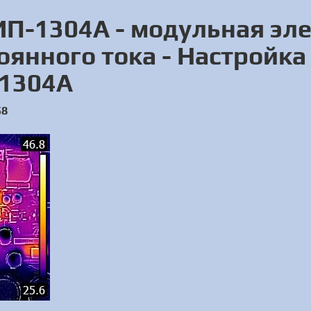
П-1304А - модульная эл
оянного тока - Настройк
-1304А
58