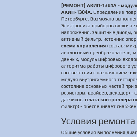
[РЕМОНТ] АКИП-1304А - модуль
АКИП-1304А.
Определение повре
Петербурге. Возможно выполнени
Электроника приборов включает
напряжения, защитные диоды, о
активный фильтр, источник опор
схема управления
(состав: мик
аналоговый преобразователь, м
данных, модуль цифровых входов
алгоритма работы цифрового ус
соответствии с назначением;
сх
модуля внутрисхемного тестиров
состояние основных частей при 
резисторы, драйвер, декодер) 
датчиков;
плата контроллера п
фильтр) - обеспечивает снабжен
Условия ремонта
Общие условия выполнения диаг