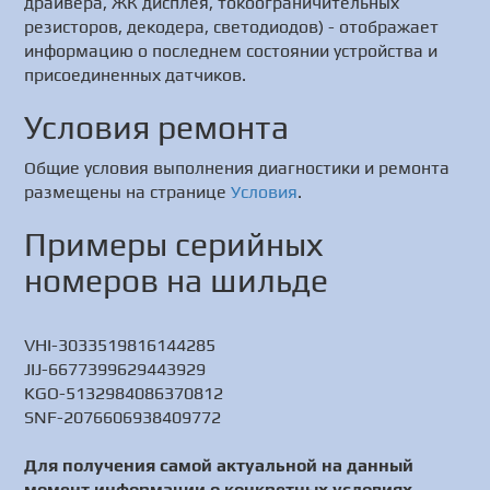
драйвера, ЖК дисплея, токоограничительных
резисторов, декодера, светодиодов) - отображает
информацию о последнем состоянии устройства и
присоединенных датчиков.
Условия ремонта
Общие условия выполнения диагностики и ремонта
размещены на странице
Условия
.
Примеры серийных
номеров на шильде
VHI-3033519816144285
JIJ-6677399629443929
KGO-5132984086370812
SNF-2076606938409772
Для получения самой актуальной на данный
момент информации о конкретных условиях