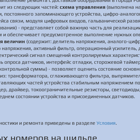
ыполнение ремонта с доставкой оборудования в города Ро
оит из следующих частей:
схема управления
(выполнена на
и, постоянного запоминающего устройства, цифро-аналого
йса связи, модуля цифровых входов, гальванической разв
ования) - представляет собой важную часть для реализаци
ом и обеспечивает предусмотренное выполнение нужных опе
я величин
(содержит: делитель напряжения, аналого-цифр
 напряжения, активный фильтр, операционный усилитель, д
лектрический сигнал смещений контролируемых характерис
ль опроса датчиков, интерфейс отладки, сторожевой тайме
контрольной суммы) - позволяет оценить состояние основ
 из: трансформатора, сглаживающего фильтра, выпрямител
ставляющих частей устройства стабильным напряжением по
ер, драйвер, токоограничительные резисторы, светодиоды,
днем состоянии устройства и присоединенных датчиков.
ностики и ремонта приведены в разделе
Условия
.
х номеров на шильде