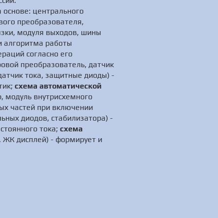
ссии.
 основе: центрального
вого преобразователя,
язки, модуля выходов, шины
и алгоритма работы
раций согласно его
овой преобразователь, датчик
атчик тока, защитные диоды) -
тик;
схема автоматической
р, модуль внутрисхемного
ных частей при включении
ьных диодов, стабилизатора) -
стоянного тока;
схема
 ЖК дисплей) - формирует и