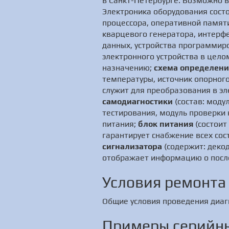
в Санкт-Петербурге. Возможно в
Электроника оборудования сост
процессора, оперативной памят
кварцевого генератора, интерфе
данных, устройства программир
электронного устройства в цел
назначению;
схема определени
температуры, источник опорного
служит для преобразования в э
самодиагностики
(состав: моду
тестирования, модуль проверки 
питания;
блок питания
(состоит
гарантирует снабжение всех со
сигнализатора
(содержит: декод
отображает информацию о после
Условия ремонта
Общие условия проведения диаг
Примеры серийны